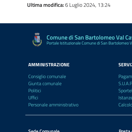
Ultima modifica:
6 Luglio 2024, 13:24
Comune di San Bartolomeo Val C
Portale Istituzionale Comune di San Bartolomeo 
AMMINISTRAZIONE
SERVI
Consiglio comunale
Pagam
Giunta comunale
S.U.A.
Politici
Sporte
Uffici
Istanz
Personale amministrativo
Calcol
Sede Comunale
Posta 