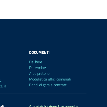
DOCUMENTI
Delibere
Determine
Albo pretorio
Modulistica uffici comunali
ci
Bandi di gara e contratti
alia
ali
Amministrazione trasparente