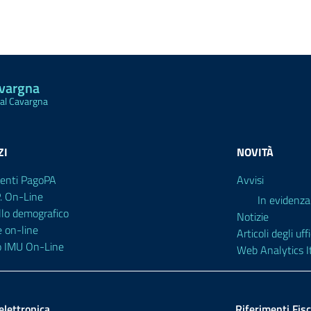
avargna
Val Cavargna
ZI
NOVITÀ
enti PagoPA
Avvisi
P. On-Line
In evidenza
llo demografico
Notizie
e on-line
Articoli degli uffi
o IMU On-Line
Web Analytics It
elettronica
Riferimenti Fisc