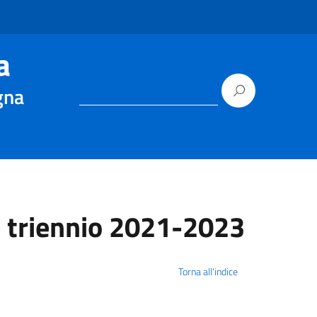
a
gna
e triennio 2021-2023
Torna all'indice