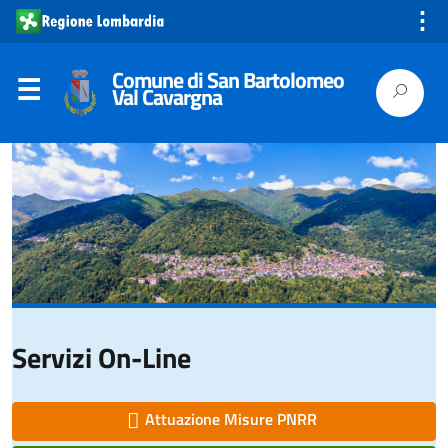
⋮
Comune di San Bartolomeo
Val Cavargna
Servizi On-Line
Attuazione Misure PNRR