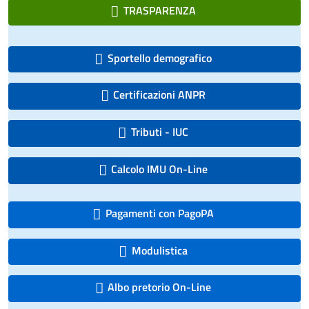
TRASPARENZA
Sportello demografico
Certificazioni ANPR
Tributi - IUC
Calcolo IMU On-Line
Pagamenti con PagoPA
Modulistica
Albo pretorio On-Line