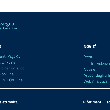
avargna
Val Cavargna
ZI
NOVITÀ
enti PagoPA
Avvisi
P. On-Line
In evidenza
llo demografico
Notizie
e on-line
Articoli degli uffi
o IMU On-Line
Web Analytics It
elettronica
Riferimenti Fisc