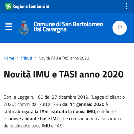
⋮
Comune di San Bartolomeo
Val Cavargna
Home
Tributi
Novità IMU e TASI anno 2020
Novità IMU e TASI anno 2020
Con la Legge n. 160 del 27 dicembre 2019, “Legge di bilancio
2020”, commi dal 738 al 786
dal 1° gennaio 2020
è
stata
abrogata la TASI
,
istituita la nuova IMU
, e definite
le
nuove aliquote base IMU
che corrispondono alla somma
delle aliquote base IMU e TASI.