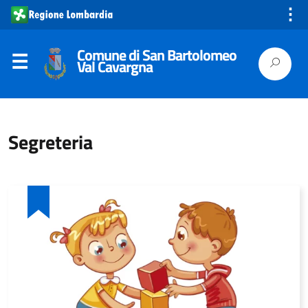
⋮
Comune di San Bartolomeo
Val Cavargna
Segreteria