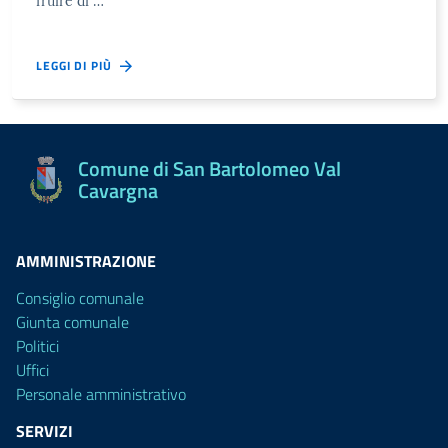
fruire di …
LEGGI DI PIÙ
Comune di San Bartolomeo Val
Cavargna
AMMINISTRAZIONE
Consiglio comunale
Giunta comunale
Politici
Uffici
Personale amministrativo
SERVIZI