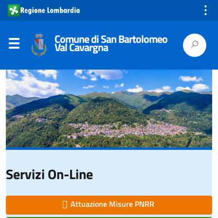
⋮
Comune di San Bartolomeo
Val Cavargna
Servizi On-Line
Attuazione Misure PNRR