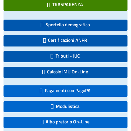
TRASPARENZA
Sportello demografico
Certificazioni ANPR
Tributi - IUC
Calcolo IMU On-Line
Pagamenti con PagoPA
Modulistica
Albo pretorio On-Line