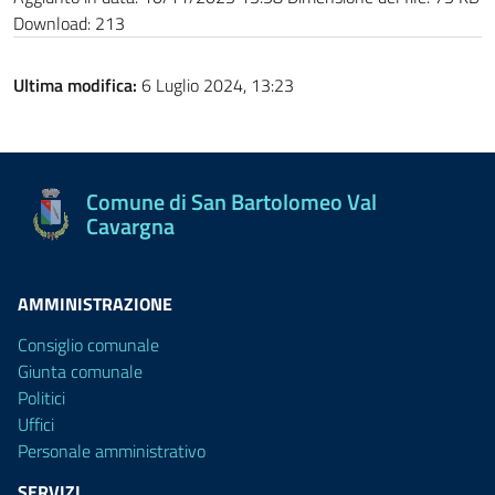
Download:
213
Ultima modifica:
6 Luglio 2024, 13:23
Comune di San Bartolomeo Val
Cavargna
AMMINISTRAZIONE
Consiglio comunale
Giunta comunale
Politici
Uffici
Personale amministrativo
SERVIZI