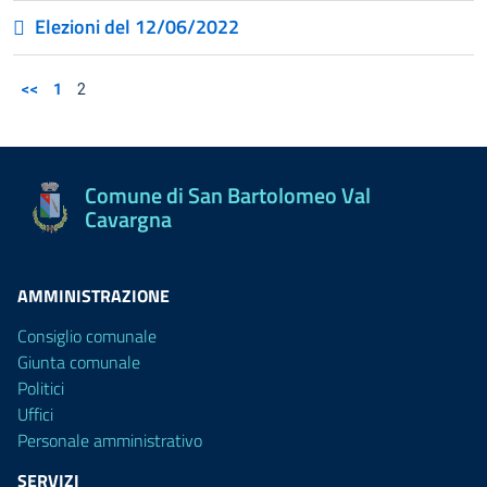
Elezioni del 12/06/2022
<<
1
2
Comune di San Bartolomeo Val
Cavargna
AMMINISTRAZIONE
Consiglio comunale
Giunta comunale
Politici
Uffici
Personale amministrativo
SERVIZI