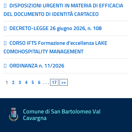
DISPOSIZIONI URGENTI IN MATERIA DI EFFICACIA
DEL DOCUMENTO DI IDENTITÀ CARTACEO
DECRETO-LEGGE 26 giugno 2026, n. 108
CORSO IFTS Formazione d’eccellenza LAKE
COMOHOSPITALITY MANAGEMENT
ORDINANZA n. 11/2026
1
2
3
4
5
6
...
17
>>
Comune di San Bartolomeo Val
Cavargna