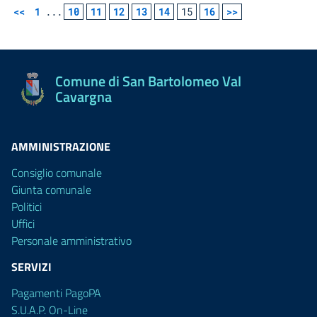
<<
1
...
10
11
12
13
14
15
16
>>
Comune di San Bartolomeo Val
Cavargna
AMMINISTRAZIONE
Consiglio comunale
Giunta comunale
Politici
Uffici
Personale amministrativo
SERVIZI
Pagamenti PagoPA
S.U.A.P. On-Line