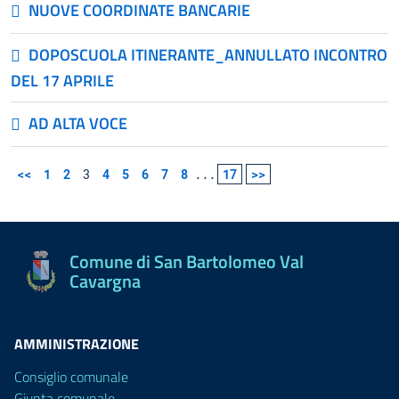
NUOVE COORDINATE BANCARIE
DOPOSCUOLA ITINERANTE_ANNULLATO INCONTRO
DEL 17 APRILE
AD ALTA VOCE
<<
1
2
3
4
5
6
7
8
...
17
>>
Comune di San Bartolomeo Val
Cavargna
AMMINISTRAZIONE
Consiglio comunale
Giunta comunale