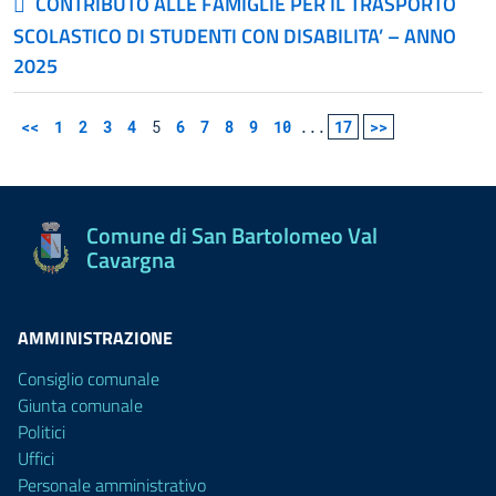
CONTRIBUTO ALLE FAMIGLIE PER IL TRASPORTO
SCOLASTICO DI STUDENTI CON DISABILITA’ – ANNO
2025
<<
1
2
3
4
5
6
7
8
9
10
...
17
>>
Comune di San Bartolomeo Val
Cavargna
AMMINISTRAZIONE
Consiglio comunale
Giunta comunale
Politici
Uffici
Personale amministrativo