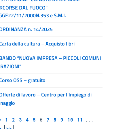
RCORSE DAL FUOCO”
GGE22/11/2000N.353 e S.M.I.
ORDINANZA n. 14/2025
Carta della cultura – Acquisto libri
BANDO “NUOVA IMPRESA – PICCOLI COMUNI
FRAZIONI”
Corso OSS – gratuito
Offerte di lavoro – Centro per l’Impiego di
naggio
<
1
2
3
4
5
6
7
8
9
10
11
...
5
>>