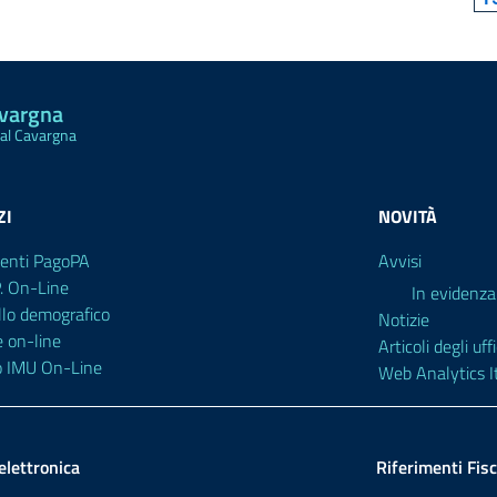
avargna
Val Cavargna
ZI
NOVITÀ
enti PagoPA
Avvisi
P. On-Line
In evidenza
llo demografico
Notizie
e on-line
Articoli degli uffi
o IMU On-Line
Web Analytics It
elettronica
Riferimenti Fisc