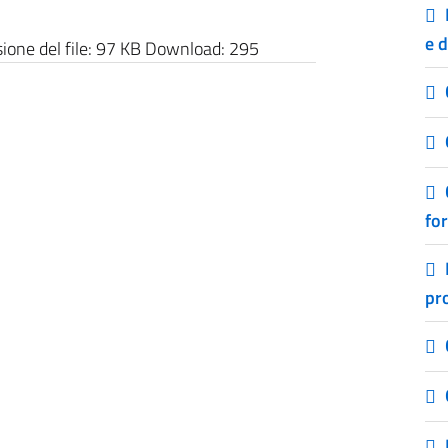
e 
one del file:
97 KB
Download:
295
fo
pro