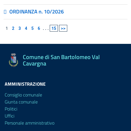
ORDINANZA n. 10/2026
1
2
3
4
5
6
...
15
>>
Comune di San Bartolomeo Val
Cavargna
AMMINISTRAZIONE
Consiglio comunale
Giunta comunale
Politici
Uffici
Personale amministrativo