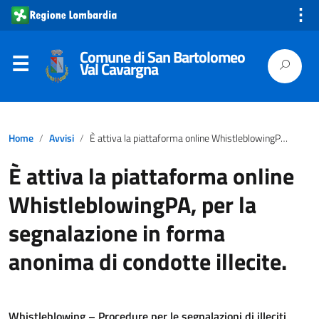
⋮
Comune di San Bartolomeo
Val Cavargna
Home
Avvisi
È attiva la piattaforma online WhistleblowingPA, per la segnalazione in forma anonima di condotte illecite.
È attiva la piattaforma online
WhistleblowingPA, per la
segnalazione in forma
anonima di condotte illecite.
Whistleblowing – Procedure per le segnalazioni di illeciti