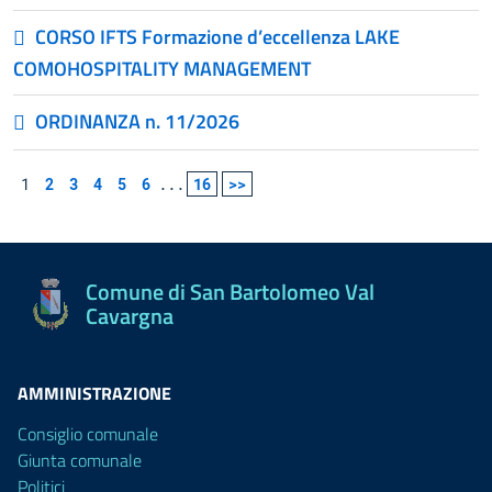
CORSO IFTS Formazione d’eccellenza LAKE
COMOHOSPITALITY MANAGEMENT
ORDINANZA n. 11/2026
1
2
3
4
5
6
...
16
>>
Comune di San Bartolomeo Val
Cavargna
AMMINISTRAZIONE
Consiglio comunale
Giunta comunale
Politici