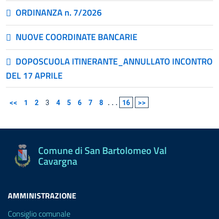
ORDINANZA n. 7/2026
NUOVE COORDINATE BANCARIE
DOPOSCUOLA ITINERANTE_ANNULLATO INCONTRO
DEL 17 APRILE
<<
1
2
3
4
5
6
7
8
...
16
>>
Comune di San Bartolomeo Val
Cavargna
AMMINISTRAZIONE
Consiglio comunale