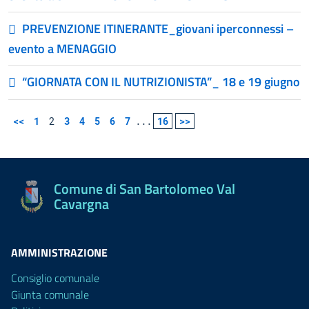
PREVENZIONE ITINERANTE_giovani iperconnessi –
evento a MENAGGIO
“GIORNATA CON IL NUTRIZIONISTA”_ 18 e 19 giugno
<<
1
2
3
4
5
6
7
...
16
>>
Comune di San Bartolomeo Val
Cavargna
AMMINISTRAZIONE
Consiglio comunale
Giunta comunale