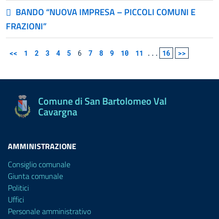
BANDO “NUOVA IMPRESA – PICCOLI COMUNI E
FRAZIONI”
<<
1
2
3
4
5
6
7
8
9
10
11
...
16
>>
Comune di San Bartolomeo Val
Cavargna
AMMINISTRAZIONE
Consiglio comunale
Giunta comunale
Politici
Uffici
Personale amministrativo