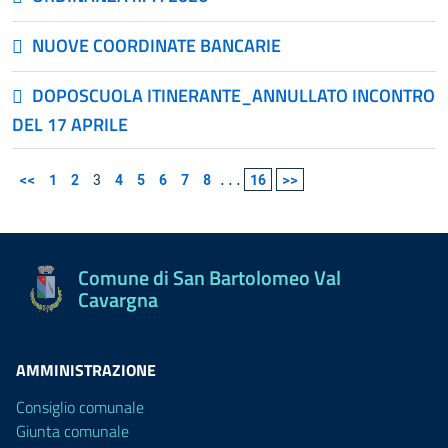
NUOVE COORDINATE BANCARIE
DOPOSCUOLA ITINERANTE_ANNULLATO INCONTRO
DEL 17 APRILE
<<
1
2
3
4
5
6
7
8
...
16
>>
Comune di San Bartolomeo Val
Cavargna
AMMINISTRAZIONE
Consiglio comunale
Giunta comunale