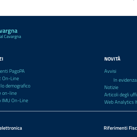
avargna
Val Cavargna
ZI
NOVITÀ
enti PagoPA
Avvisi
P. On-Line
In evidenza
llo demografico
Notizie
e on-line
Articoli degli uffi
o IMU On-Line
Web Analytics It
elettronica
Riferimenti Fisc