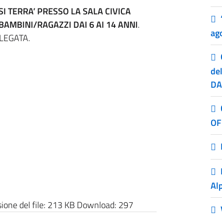
SI TERRA’ PRESSO LA SALA CIVICA
AMBINI/RAGAZZI DAI 6 AI 14 ANNI
.
ag
LEGATA.
de
DA
OF
Alp
one del file:
213 KB
Download:
297