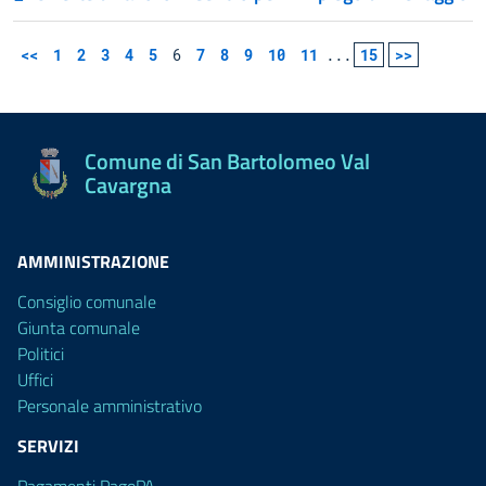
<<
1
2
3
4
5
6
7
8
9
10
11
...
15
>>
Comune di San Bartolomeo Val
Cavargna
AMMINISTRAZIONE
Consiglio comunale
Giunta comunale
Politici
Uffici
Personale amministrativo
SERVIZI