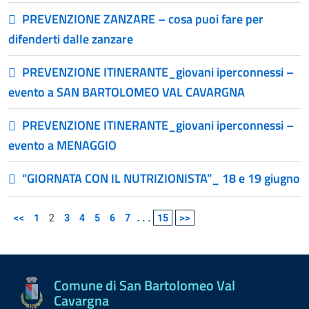
PREVENZIONE ZANZARE – cosa puoi fare per
difenderti dalle zanzare
PREVENZIONE ITINERANTE_giovani iperconnessi –
evento a SAN BARTOLOMEO VAL CAVARGNA
PREVENZIONE ITINERANTE_giovani iperconnessi –
evento a MENAGGIO
“GIORNATA CON IL NUTRIZIONISTA”_ 18 e 19 giugno
<<
1
2
3
4
5
6
7
...
15
>>
Comune di San Bartolomeo Val
Cavargna