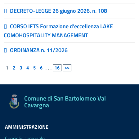
DECRETO-LEGGE 26 giugno 2026, n. 108
CORSO IFTS Formazione d’eccellenza LAKE
COMOHOSPITALITY MANAGEMENT
ORDINANZA n. 11/2026
1
2
3
4
5
6
...
16
>>
Comune di San Bartolomeo Val
Cavargna
AMMINISTRAZIONE
Consiglio comunale