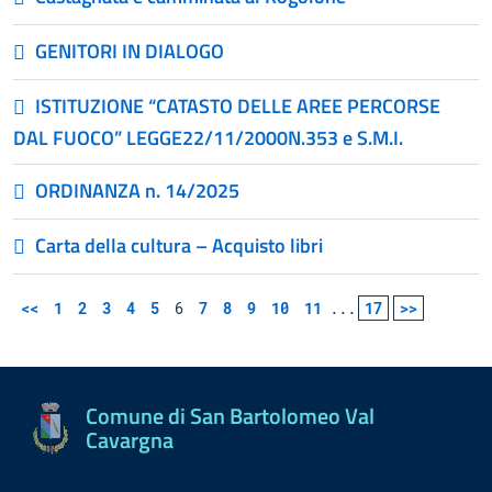
GENITORI IN DIALOGO
ISTITUZIONE “CATASTO DELLE AREE PERCORSE
DAL FUOCO” LEGGE22/11/2000N.353 e S.M.I.
ORDINANZA n. 14/2025
Carta della cultura – Acquisto libri
<<
1
2
3
4
5
6
7
8
9
10
11
...
17
>>
Comune di San Bartolomeo Val
Cavargna