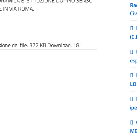
ORAMICA E ISTITUZIONE DOPPIO SENSO
Ra
 IN VIA ROMA.
Civ
(C.
one del file:
372 KB
Download:
181
esp
LO
ip
ME