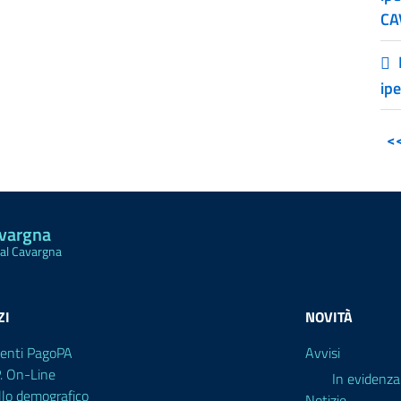
CA
ip
<
avargna
Val Cavargna
ZI
NOVITÀ
enti PagoPA
Avvisi
P. On-Line
In evidenza
llo demografico
Notizie