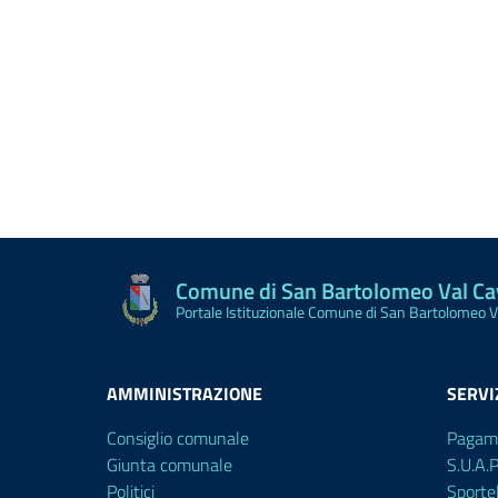
Comune di San Bartolomeo Val C
Portale Istituzionale Comune di San Bartolomeo 
AMMINISTRAZIONE
SERVI
Consiglio comunale
Pagam
Giunta comunale
S.U.A.
Politici
Sporte