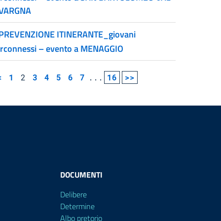
VARGNA
PREVENZIONE ITINERANTE_giovani
erconnessi – evento a MENAGGIO
<
1
2
3
4
5
6
7
...
16
>>
DOCUMENTI
Delibere
Determine
Albo pretorio