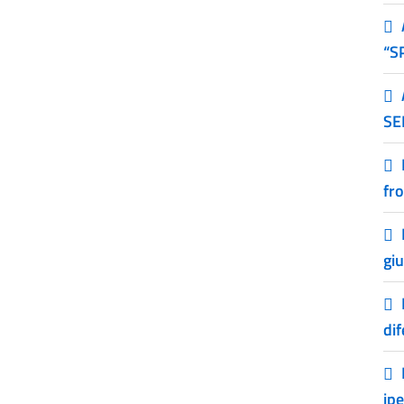
“S
SE
fro
gi
dif
ip