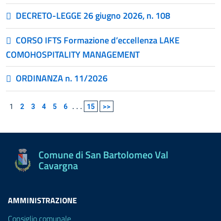
DECRETO-LEGGE 26 giugno 2026, n. 108
CORSO IFTS Formazione d’eccellenza LAKE
COMOHOSPITALITY MANAGEMENT
ORDINANZA n. 11/2026
1
2
3
4
5
6
...
15
>>
Comune di San Bartolomeo Val
Cavargna
AMMINISTRAZIONE
Consiglio comunale