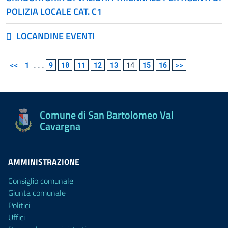
POLIZIA LOCALE CAT. C1
LOCANDINE EVENTI
<<
1
...
9
10
11
12
13
14
15
16
>>
Comune di San Bartolomeo Val
Cavargna
AMMINISTRAZIONE
Consiglio comunale
Giunta comunale
Politici
Uffici