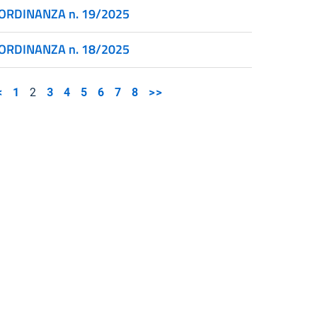
ORDINANZA n. 19/2025
ORDINANZA n. 18/2025
<
1
2
3
4
5
6
7
8
>>