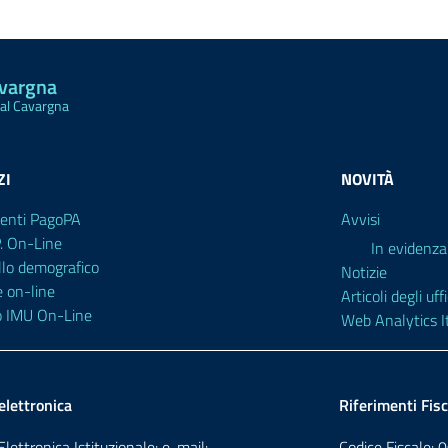
avargna
Val Cavargna
ZI
NOVITÀ
enti PagoPA
Avvisi
P. On-Line
In evidenza
llo demografico
Notizie
e on-line
Articoli degli uffi
o IMU On-Line
Web Analytics It
elettronica
Riferimenti Fisc
lettronica Istituzionale: e-mail:
Codice Fiscale