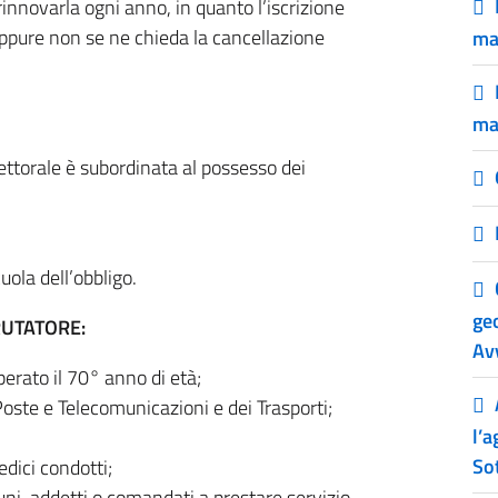
nnovarla ogni anno, in quanto l’iscrizione
 oppure non se ne chieda la cancellazione
ma
ma
elettorale è subordinata al possesso dei
uola dell’obbligo.
ge
RUTATORE:
Avv
perato il 70° anno di età;
 Poste e Telecomunicazioni e dei Trasporti;
l’
Sot
medici condotti;
ni, addetti o comandati a prestare servizio