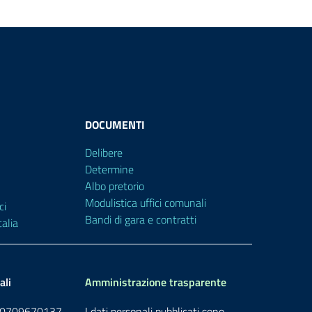
DOCUMENTI
Delibere
Determine
Albo pretorio
Modulistica uffici comunali
ci
Bandi di gara e contratti
alia
ali
Amministrazione trasparente
: 00709670137
I dati personali pubblicati sono