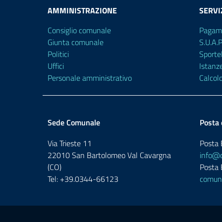
AMMINISTRAZIONE
SERVI
Consiglio comunale
Pagam
Giunta comunale
S.U.A.
Politici
Sporte
Uffici
Istanz
Personale amministrativo
Calcol
Sede Comunale
Posta 
Via Trieste 11
Posta E
22010 San Bartolomeo Val Cavargna
info@c
(CO)
Posta E
Tel: +39.0344-66123
comune