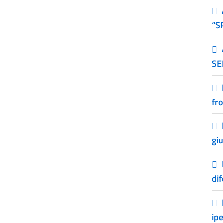
“S
SE
fro
gi
dif
ip