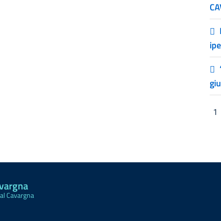
CA
ip
gi
1
avargna
Val Cavargna