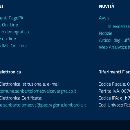
ZI
NOVITÀ
enti PagoPA
Avvisi
P. On-Line
In evidenza
llo demografico
Notizie
e on-line
Articoli degli uffi
o IMU On-Line
Web Analytics It
elettronica
Riferimenti Fisc
lettronica Istituzionale: e-mail:
Codice Fiscale
omune.sanbartolomeovalcavargna.co.it
Partita IVA: 0
lettronica Certificata:
Codice iPA:
c_h
.sanbartolomeovc@pec.regione.lombardia.it
Cod. Univoco Fat