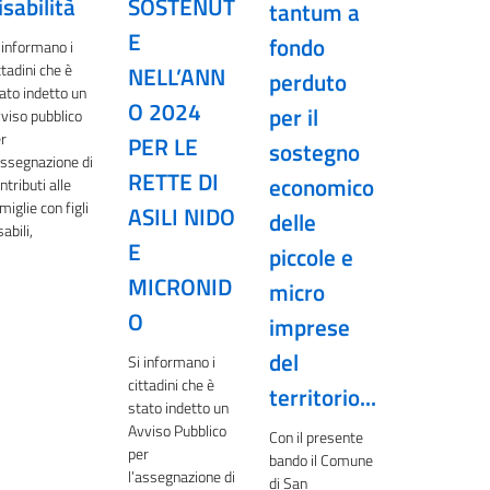
isabilità
SOSTENUT
tantum a
E
fondo
 informano i
ttadini che è
NELL’ANN
perduto
ato indetto un
O 2024
per il
viso pubblico
r
PER LE
sostegno
assegnazione di
RETTE DI
economico
ntributi alle
miglie con figli
ASILI NIDO
delle
sabili,
E
piccole e
MICRONID
micro
O
imprese
del
Si informano i
cittadini che è
territorio...
stato indetto un
Avviso Pubblico
Con il presente
per
bando il Comune
l’assegnazione di
di San