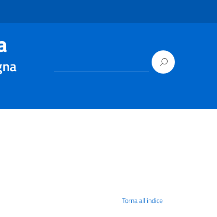
a
gna
Torna all'indice