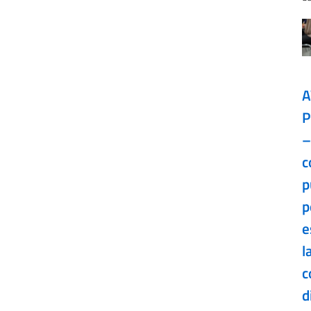
A
P
–
c
p
p
e
l
c
d