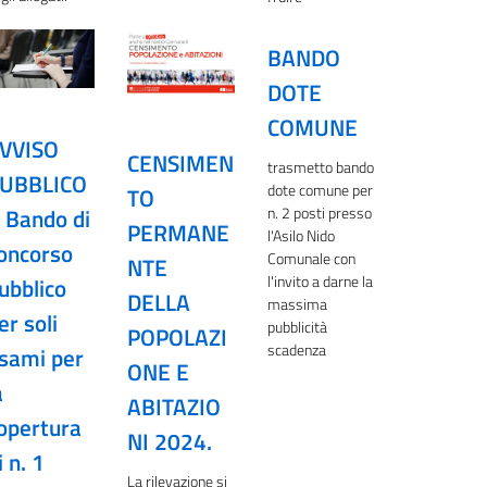
BANDO
DOTE
COMUNE
VVISO
CENSIMEN
trasmetto bando
UBBLICO
dote comune per
TO
 Bando di
n. 2 posti presso
PERMANE
l'Asilo Nido
oncorso
Comunale con
NTE
l'invito a darne la
ubblico
DELLA
massima
er soli
pubblicità
POPOLAZI
scadenza
sami per
ONE E
a
ABITAZIO
opertura
NI 2024.
i n. 1
La rilevazione si