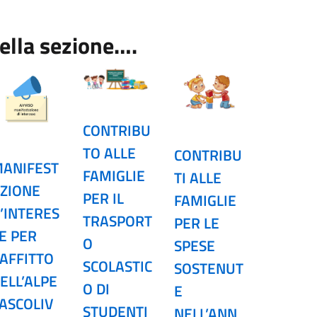
ella sezione….
CONTRIBU
TO ALLE
CONTRIBU
ANIFEST
FAMIGLIE
TI ALLE
ZIONE
PER IL
FAMIGLIE
’INTERES
TRASPORT
PER LE
E PER
O
SPESE
’AFFITTO
SCOLASTIC
SOSTENUT
ELL’ALPE
O DI
E
ASCOLIV
STUDENTI
NELL’ANN