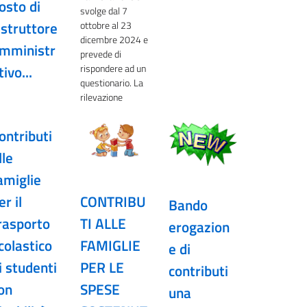
osto di
svolge dal 7
istruttore
ottobre al 23
dicembre 2024 e
mministr
prevede di
rispondere ad un
tivo...
questionario. La
rilevazione
ontributi
lle
amiglie
er il
CONTRIBU
Bando
rasporto
TI ALLE
erogazion
colastico
FAMIGLIE
e di
i studenti
PER LE
contributi
on
SPESE
una