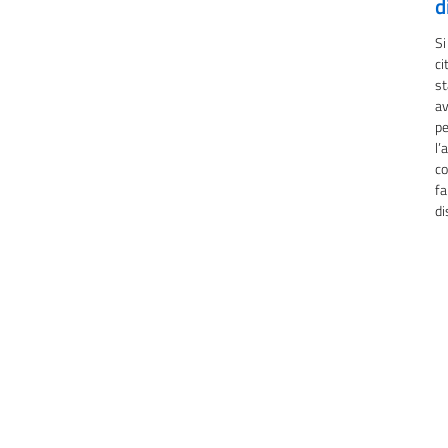
d
Si
ci
st
av
pe
l’
co
fa
di