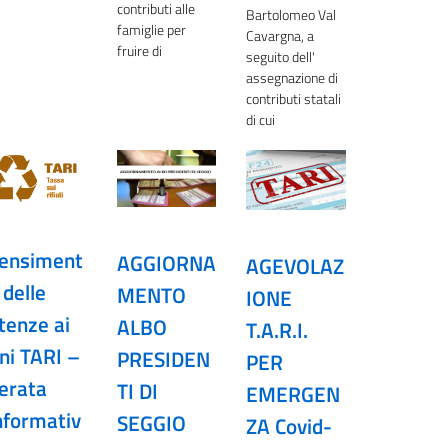
contributi alle
Bartolomeo Val
famiglie per
Cavargna, a
fruire di
seguito dell'
assegnazione di
contributi statali
di cui
ensiment
AGGIORNA
AGEVOLAZ
 delle
MENTO
IONE
tenze ai
ALBO
T.A.R.I.
ini TARI –
PRESIDEN
PER
erata
TI DI
EMERGEN
nformativ
SEGGIO
ZA Covid-