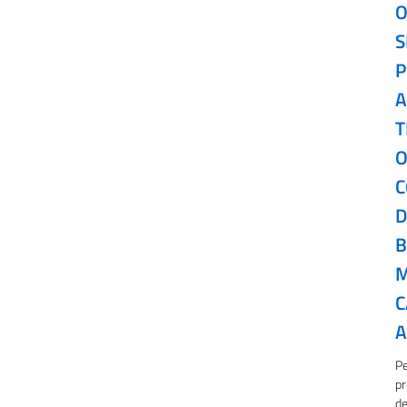
O
S
P
A
T
O
D
B
M
C
A
Pe
pr
de