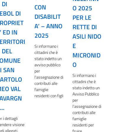
 DI
CON
O 2025
EBOL DI
DISABILIT
PER LE
ROPRIET
A’ – ANNO
RETTE DI
’ ED IN
2025
ASILI NIDO
ERRITORI
E
Si informano i
 DEL
cittadini che è
MICRONID
stato indetto un
COMUNE
O
avviso pubblico
I SAN
per
Si informano i
l’assegnazione di
ARTOLO
cittadini che è
contributi alle
EO VAL
stato indetto un
famiglie
Avviso Pubblico
residenti con figli
AVARGN
per
...
l’assegnazione di
contributi alle
r i dettagli
famiglie
endere visione
residenti per
gli allegati.
fruire