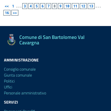
<<
1
...
3
4
5
6
7
8
9
10
11
12
13
...
16
>>
Comune di San Bartolomeo Val
Cavargna
AMMINISTRAZIONE
Consiglio comunale
Giunta comunale
Politici
Uffici
Personale amministrativo
SERVIZI