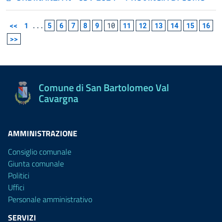
<<
1
...
5
6
7
8
9
10
11
12
13
14
15
16
>>
Comune di San Bartolomeo Val
Cavargna
AMMINISTRAZIONE
Consiglio comunale
Giunta comunale
Politici
Uffici
Personale amministrativo
SERVIZI