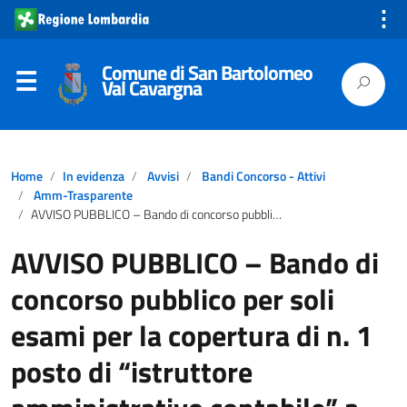
⋮
Comune di San Bartolomeo
Val Cavargna
Home
In evidenza
Avvisi
Bandi Concorso - Attivi
Amm-Trasparente
AVVISO PUBBLICO – Bando di concorso pubblico per soli esami per la copertura di n. 1 posto di “istruttore amministrativo contabile” a tempo pieno indeterminato 36 ore – area istruttori – ex categoria C
AVVISO PUBBLICO – Bando di
concorso pubblico per soli
esami per la copertura di n. 1
posto di “istruttore