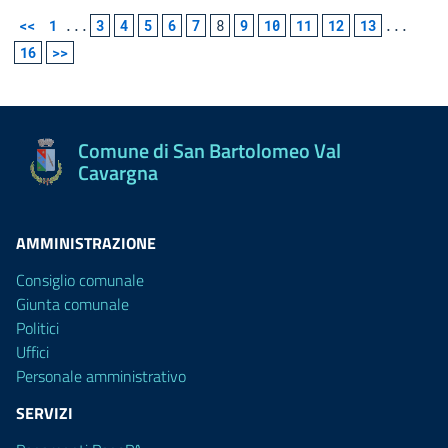
<<
1
...
3
4
5
6
7
8
9
10
11
12
13
...
16
>>
Comune di San Bartolomeo Val
Cavargna
AMMINISTRAZIONE
Consiglio comunale
Giunta comunale
Politici
Uffici
Personale amministrativo
SERVIZI