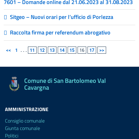
7601 – Domande online dal 21.06.2023 al 31.08.2023
Sitgeo – Nuovi orari per l’ufficio di Porlezza
Raccolta firma per referendum abrogativo
<<
1
...
11
12
13
14
15
16
17
>>
Comune di San Bartolomeo Val
Cavargna
AMMINISTRAZIONE
Consiglio comunale
Giunta comunale
Politici