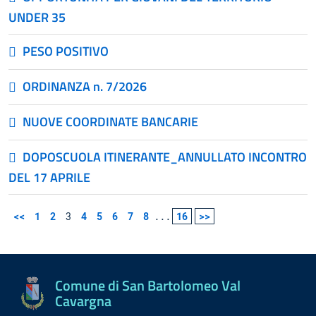
UNDER 35
PESO POSITIVO
ORDINANZA n. 7/2026
NUOVE COORDINATE BANCARIE
DOPOSCUOLA ITINERANTE_ANNULLATO INCONTRO
DEL 17 APRILE
<<
1
2
3
4
5
6
7
8
...
16
>>
Comune di San Bartolomeo Val
Cavargna