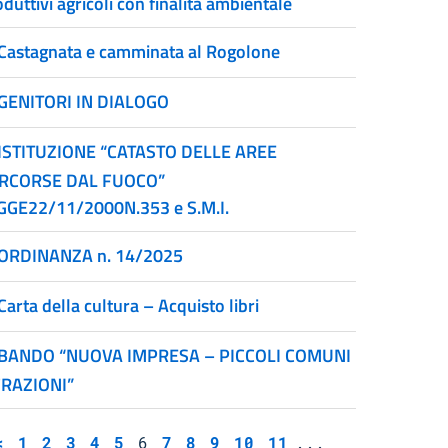
duttivi agricoli con finalità ambientale
Castagnata e camminata al Rogolone
GENITORI IN DIALOGO
ISTITUZIONE “CATASTO DELLE AREE
RCORSE DAL FUOCO”
GGE22/11/2000N.353 e S.M.I.
ORDINANZA n. 14/2025
Carta della cultura – Acquisto libri
BANDO “NUOVA IMPRESA – PICCOLI COMUNI
FRAZIONI”
<
1
2
3
4
5
6
7
8
9
10
11
...