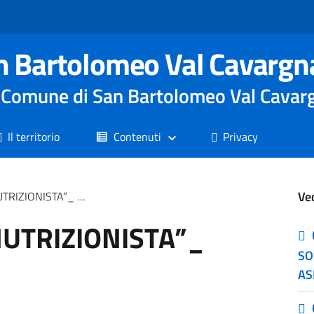
n Bartolomeo Val Cavargn
le Comune di San Bartolomeo Val Cavar
Il territorio
Contenuti
Privacy
Ve
STA”_ 18 e 19 giugno
NUTRIZIONISTA”_
SO
AS