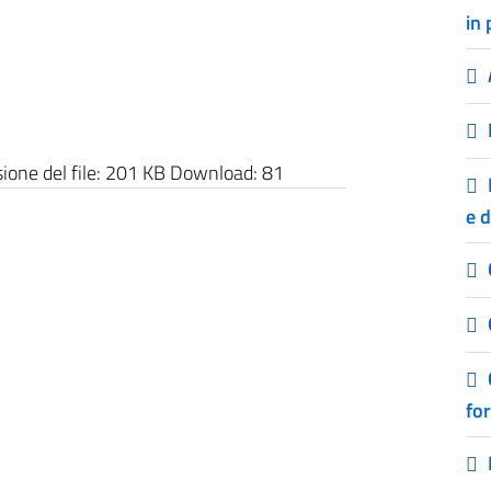
in 
one del file:
201 KB
Download:
81
e 
fo