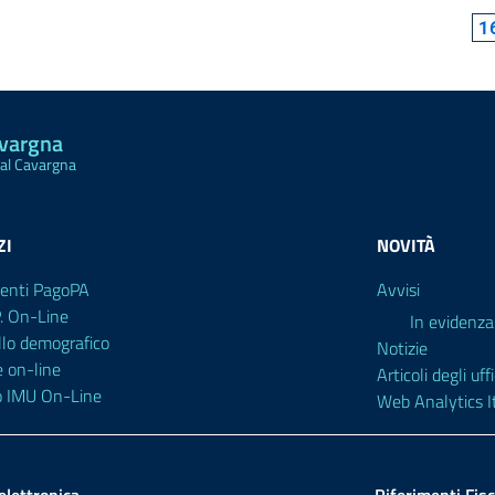
1
avargna
Val Cavargna
ZI
NOVITÀ
enti PagoPA
Avvisi
P. On-Line
In evidenza
llo demografico
Notizie
e on-line
Articoli degli uffi
o IMU On-Line
Web Analytics It