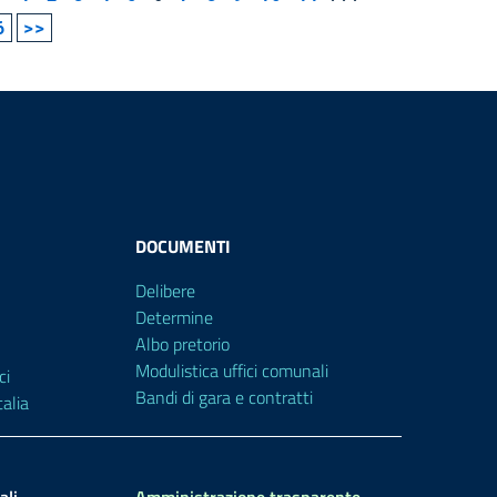
6
>>
DOCUMENTI
Delibere
Determine
Albo pretorio
Modulistica uffici comunali
ci
Bandi di gara e contratti
alia