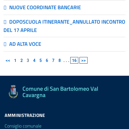
NUOVE COORDINATE BANCARIE
DOPOSCUOLA ITINERANTE_ANNULLATO INCONTRO
DEL 17 APRILE
AD ALTA VOCE
<<
1
2
3
4
5
6
7
8
...
16
>>
Comune di San Bartolomeo Val
Cavargna
AMMINISTRAZIONE
Consiglio comunale