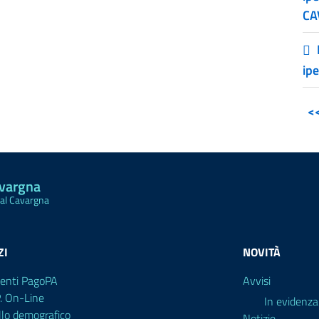
CA
ip
<
avargna
Val Cavargna
ZI
NOVITÀ
enti PagoPA
Avvisi
P. On-Line
In evidenza
llo demografico
Notizie