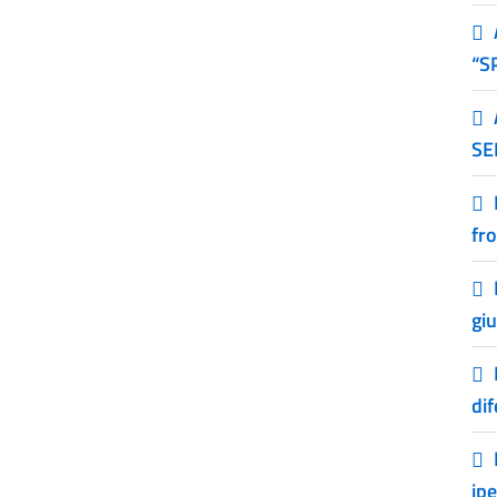
“S
SE
fro
gi
dif
ip