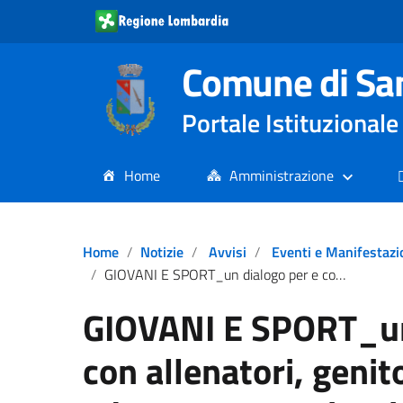
Comune di Sa
Portale Istituziona
Home
Amministrazione
Home
Notizie
Avvisi
Eventi e Manifestazi
GIOVANI E SPORT_un dialogo per e con allenatori, genitori e comunità educante con minori 14-17 anni.
GIOVANI E SPORT_un
con allenatori, genit