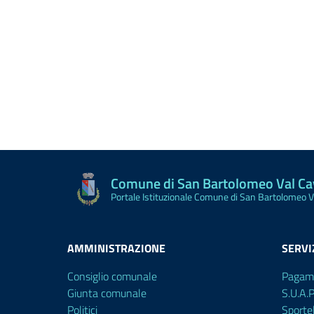
Comune di San Bartolomeo Val C
Portale Istituzionale Comune di San Bartolomeo 
AMMINISTRAZIONE
SERVI
Consiglio comunale
Pagam
Giunta comunale
S.U.A.
Politici
Sporte