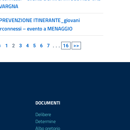
VARGNA
PREVENZIONE ITINERANTE_giovani
erconnessi – evento a MENAGGIO
<
1
2
3
4
5
6
7
...
16
>>
DOCUMENTI
Delibere
Determine
Albo pretorio