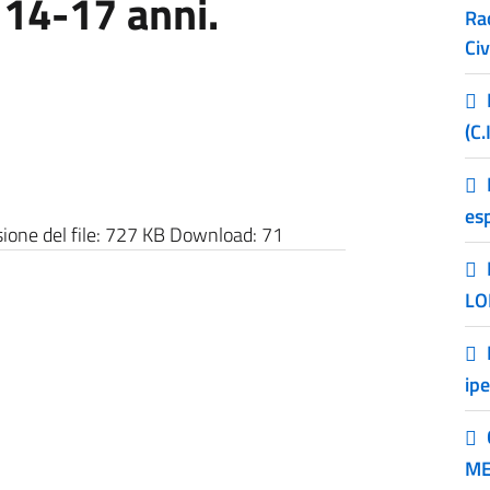
 14-17 anni.
Ra
Civ
(C.
esp
one del file:
727 KB
Download:
71
LO
ip
ME