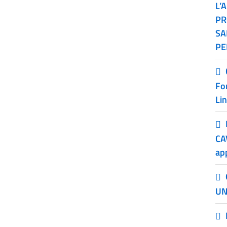
L’
PR
SA
PE
Fo
Li
CA
ap
UN