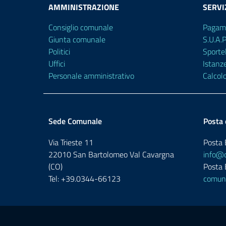
AMMINISTRAZIONE
SERVI
Consiglio comunale
Pagam
Giunta comunale
S.U.A.
Politici
Sporte
Uffici
Istanz
Personale amministrativo
Calcol
Sede Comunale
Posta 
Via Trieste 11
Posta E
22010 San Bartolomeo Val Cavargna
info@c
(CO)
Posta E
Tel: +39.0344-66123
comune