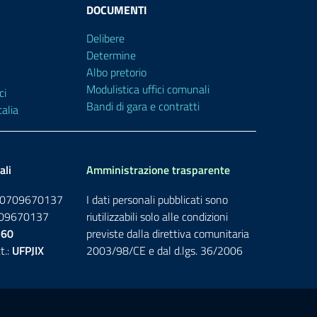
DOCUMENTI
Delibere
Determine
Albo pretorio
Modulistica uffici comunali
ci
Bandi di gara e contratti
alia
ali
Amministrazione trasparente
: 00709670137
I dati personali pubblicati sono
0709670137
riutilizzabili solo alle condizioni
760
previste dalla direttiva comunitaria
t.:
UFPJIX
2003/98/CE e dal d.lgs. 36/2006