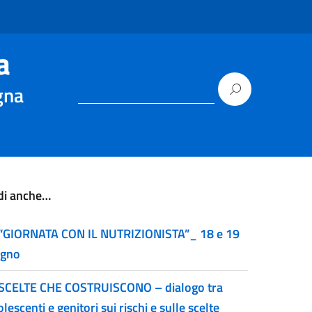
a
gna
di anche…
“GIORNATA CON IL NUTRIZIONISTA”_ 18 e 19
ugno
SCELTE CHE COSTRUISCONO – dialogo tra
lescenti e genitori sui rischi e sulle scelte