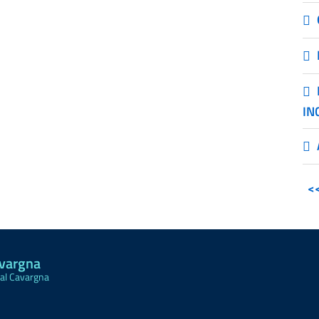
IN
<
avargna
Val Cavargna