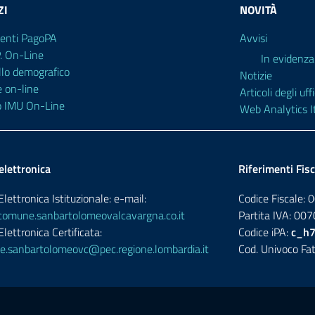
ZI
NOVITÀ
enti PagoPA
Avvisi
P. On-Line
In evidenza
llo demografico
Notizie
e on-line
Articoli degli uffi
o IMU On-Line
Web Analytics It
elettronica
Riferimenti Fisc
lettronica Istituzionale: e-mail:
Codice Fiscale
omune.sanbartolomeovalcavargna.co.it
Partita IVA: 0
lettronica Certificata:
Codice iPA:
c_h
.sanbartolomeovc@pec.regione.lombardia.it
Cod. Univoco Fat