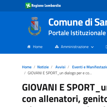
Comune di Sa
Portale Istituziona
Home
Amministrazione
Home
Notizie
Avvisi
Eventi e Manifestazi
GIOVANI E SPORT_un dialogo per e con allenatori, genitori e comunità educante con minori 14-17 anni.
GIOVANI E SPORT_un
con allenatori, genit