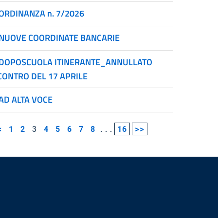
ORDINANZA n. 7/2026
NUOVE COORDINATE BANCARIE
DOPOSCUOLA ITINERANTE_ANNULLATO
CONTRO DEL 17 APRILE
AD ALTA VOCE
<
1
2
3
4
5
6
7
8
...
16
>>