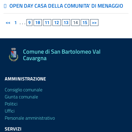
OPEN DAY CASA DELLA COMUNITA’ DI MENAGGIO
<<
1
...
9
10
11
12
13
14
15
>>
Comune di San Bartolomeo Val
Cavargna
AMMINISTRAZIONE
Consiglio comunale
Giunta comunale
Politici
Uffici
Personale amministrativo
SERVIZI