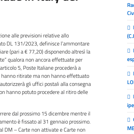
Ra
Civ
ione alle previsioni relative allo
(C.
citato DL 131/2023, definisce l’ammontare
iare (pari a € 77,20) disponendo altresì la
esp
 te” qualora non ancora effettuate per
’articolo 5, Poste Italiane procederà a
le hanno ritirate ma non hanno effettuato
LO
torizzerà gli uffici postali alla consegna
non hanno potuto procedere al ritiro delle
ip
rrere dal prossimo 15 dicembre mentre il
gamento è fissato al 31 gennaio prossimo.
ME
 dal DM – Carte non attivate e Carte non