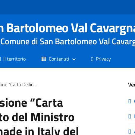
n Bartolomeo Val Cavargn
le Comune di San Bartolomeo Val Cavar
Il territorio
Contenuti
Privacy
Ve
o delle imprese e del made in Italy del 11/12/2023
sione “Carta
to del Ministro
ade in Italy del