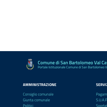
Comune di San Bartolomeo Val C
Portale Istituzionale Comune di San Bartolomeo 
AMMINISTRAZIONE
SERVI
Consiglio comunale
Pagam
Giunta comunale
S.U.A.
Politici
Sporte