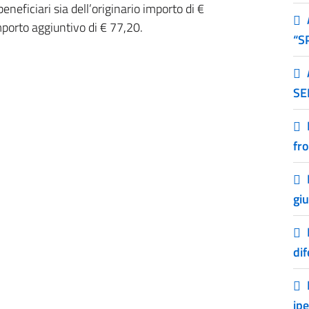
eneficiari sia dell’originario importo di €
porto aggiuntivo di € 77,20.
“S
SE
fro
gi
dif
ip