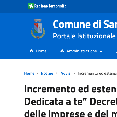
Comune di Sa
Portale Istituziona
Home
Amministrazione
Home
Notizie
Avvisi
Incremento ed estensione “Carta Dedicata a te” Decreto del Ministr
Incremento ed esten
Dedicata a te” Decre
delle imprese e del m