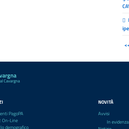
CA
ip
<
avargna
Val Cavargna
ZI
NOVITÀ
enti PagoPA
Avvisi
P. On-Line
In evidenza
llo demografico
Notizie