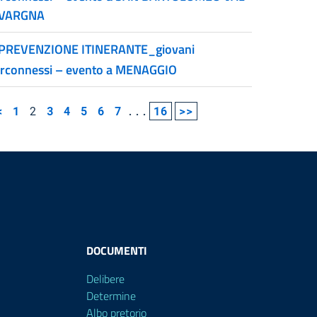
VARGNA
PREVENZIONE ITINERANTE_giovani
erconnessi – evento a MENAGGIO
<
1
2
3
4
5
6
7
...
16
>>
DOCUMENTI
Delibere
Determine
Albo pretorio