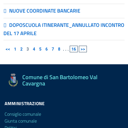
NUOVE COORDINATE BANCARIE
DOPOSCUOLA ITINERANTE_ANNULLATO INCONTRO
DEL 17 APRILE
<<
1
2
3
4
5
6
7
8
...
16
>>
Comune di San Bartolomeo Val
Cavargna
AMMINISTRAZIONE
Consiglio comunale
Giunta comunale
Politici