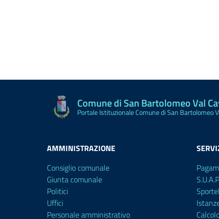
Comune di San Bartolomeo Val C
Portale Istituzionale Comune di San Bartolomeo 
AMMINISTRAZIONE
SERVI
Consiglio comunale
Pagam
Giunta comunale
S.U.A.
Politici
Sporte
Uffici
Istanz
Personale amministrativo
Calcol