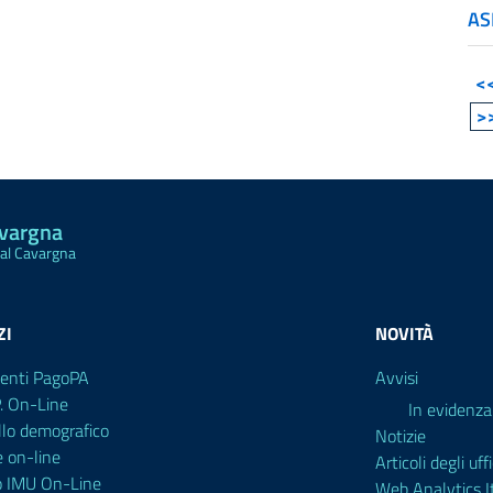
AS
<
>
avargna
Val Cavargna
ZI
NOVITÀ
enti PagoPA
Avvisi
P. On-Line
In evidenza
llo demografico
Notizie
e on-line
Articoli degli uffi
o IMU On-Line
Web Analytics It