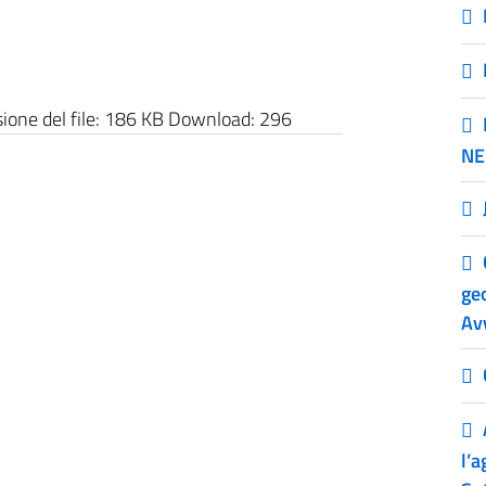
one del file:
186 KB
Download:
296
NE
ge
Avv
l’