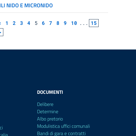
ILI NIDO E MICRONIDO
<
1
2
3
4
5
6
7
8
9
10
...
15
>
DOCUMENTI
Delibere
Determine
Albo pretorio
Modulistica uffici comunali
ci
Bandi di gara e contratti
alia