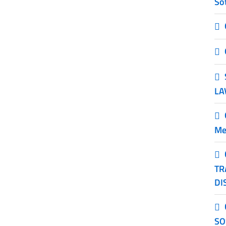
Sot
LA
Me
TR
DI
SO