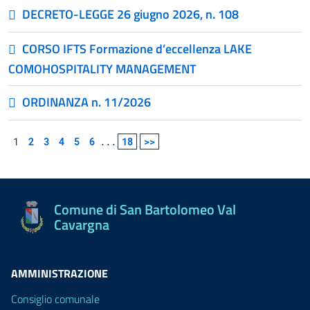
DECRETO-LEGGE 26 giugno 2026, n. 108
CORSO IFTS Formazione d’eccellenza LAKE
COMOHOSPITALITY MANAGEMENT
ORDINANZA n. 11/2026
1
2
3
4
5
6
...
18
>>
Comune di San Bartolomeo Val
Cavargna
AMMINISTRAZIONE
Consiglio comunale