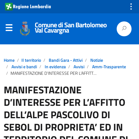
⋮
Comune di San Bartolomeo
Val Cavargna
Home
Il territorio
Bandi Gara - Attivi
Notizie
Avvisi e bandi
In evidenza
Avvisi
Amm-Trasparente
MANIFESTAZIONE D’INTERESSE PER L’AFFITTO DELL’ALPE PASCOLIVO DI SEBOL DI PROPRIETA’ ED IN TERRITORIO DEL COMUNE DI SAN BARTOLOMEO VAL CAVARGNA PER IL PERIODO DAL 01.05.2026 AL 30.04.2032
MANIFESTAZIONE
D’INTERESSE PER L’AFFITTO
DELL’ALPE PASCOLIVO DI
SEBOL DI PROPRIETA’ ED IN