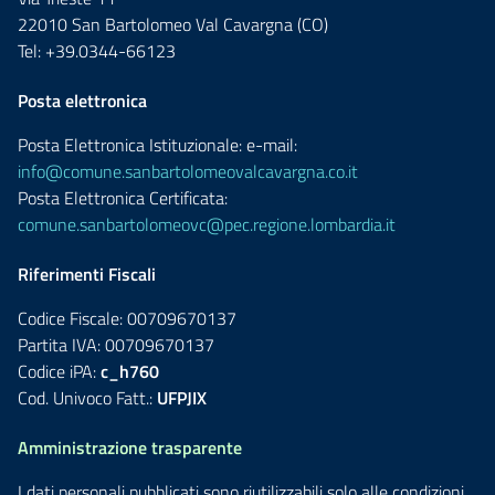
22010 San Bartolomeo Val Cavargna (CO)
Tel: +39.0344-66123
Posta elettronica
Posta Elettronica Istituzionale: e-mail:
info@comune.sanbartolomeovalcavargna.co.it
Posta Elettronica Certificata:
comune.sanbartolomeovc@pec.regione.lombardia.it
Riferimenti Fiscali
Codice Fiscale: 00709670137
Partita IVA: 00709670137
Codice iPA:
c_h760
Cod. Univoco Fatt.:
UFPJIX
Amministrazione trasparente
I dati personali pubblicati sono riutilizzabili solo alle condizioni