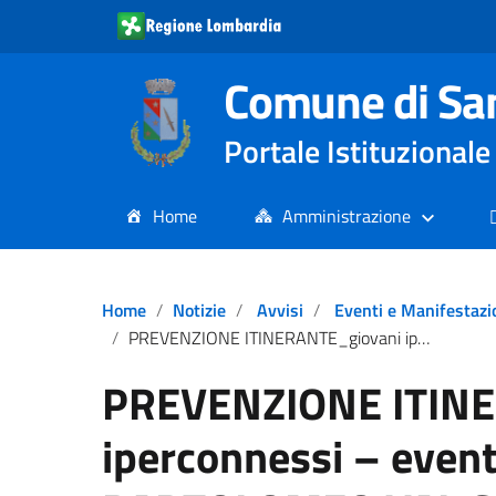
Comune di Sa
Portale Istituziona
Home
Amministrazione
Home
Notizie
Avvisi
Eventi e Manifestazi
PREVENZIONE ITINERANTE_giovani iperconnessi – evento a SAN BARTOLOMEO VAL CAVARGNA
PREVENZIONE ITINE
iperconnessi – even