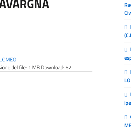
CAVARGNA
Ra
Civ
(C.
esp
OLOMEO
one del file:
1 MB
Download:
62
LO
ip
ME