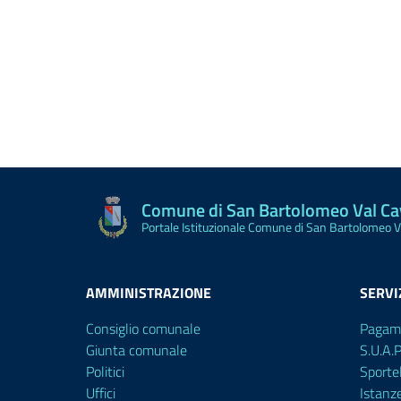
Comune di San Bartolomeo Val C
Portale Istituzionale Comune di San Bartolomeo 
AMMINISTRAZIONE
SERVI
Consiglio comunale
Pagam
Giunta comunale
S.U.A.
Politici
Sporte
Uffici
Istanz