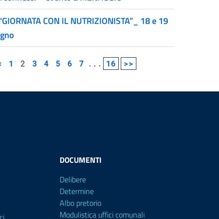
“GIORNATA CON IL NUTRIZIONISTA”_ 18 e 19
ugno
<
1
2
3
4
5
6
7
...
16
>>
DOCUMENTI
Delibere
Determine
Albo pretorio
Modulistica uffici comunali
ci