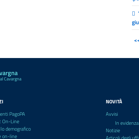
gi
<
avargna
Val Cavargna
ZI
NOVITÀ
enti PagoPA
Avvisi
P. On-Line
In evidenza
llo demografico
Notizie
e on-line
Articoli degli uffi