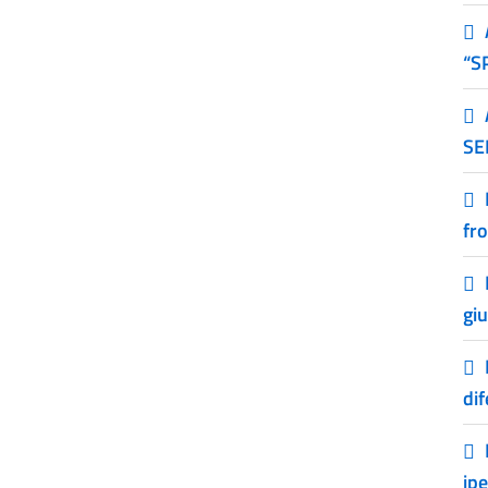
“S
SE
fro
gi
dif
ip