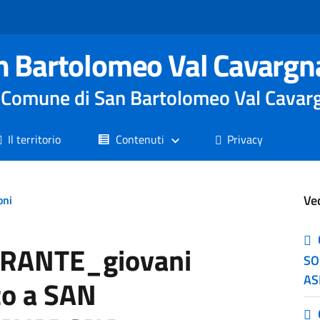
n Bartolomeo Val Cavargn
le Comune di San Bartolomeo Val Cavar
Il territorio
Contenuti
Privacy
Ve
oni
RANTE_giovani
SO
AS
to a SAN