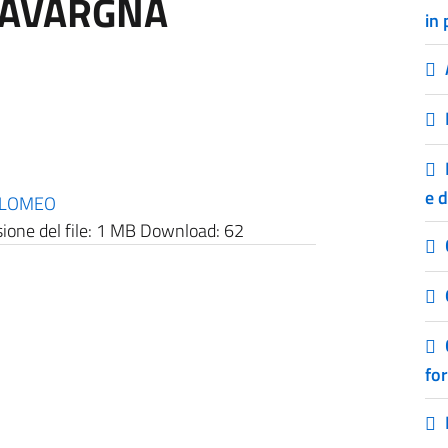
CAVARGNA
in 
e 
OLOMEO
one del file:
1 MB
Download:
62
fo