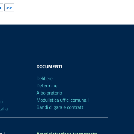
6
>>
DOCUMENTI
Delibere
Determine
Albo pretorio
Modulistica uffici comunali
ci
Bandi di gara e contratti
alia