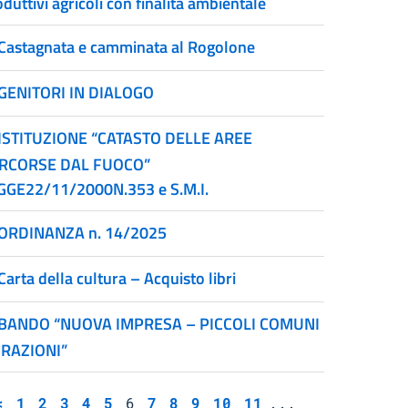
duttivi agricoli con finalità ambientale
Castagnata e camminata al Rogolone
GENITORI IN DIALOGO
ISTITUZIONE “CATASTO DELLE AREE
RCORSE DAL FUOCO”
GGE22/11/2000N.353 e S.M.I.
ORDINANZA n. 14/2025
Carta della cultura – Acquisto libri
BANDO “NUOVA IMPRESA – PICCOLI COMUNI
FRAZIONI”
<
1
2
3
4
5
6
7
8
9
10
11
...