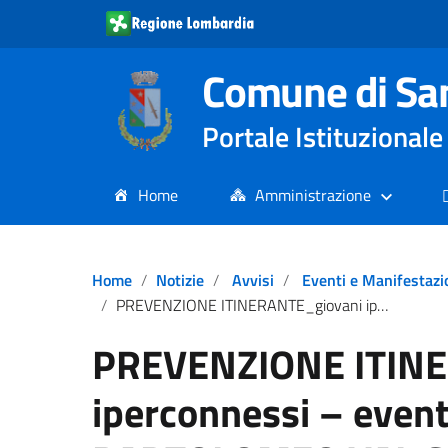
Comune di Sa
Portale Istituziona
Home
Amministrazione
Home
Notizie
Avvisi
Eventi e Manifestazi
PREVENZIONE ITINERANTE_giovani iperconnessi – evento a SAN BARTOLOMEO VAL CAVARGNA
PREVENZIONE ITINE
iperconnessi – even