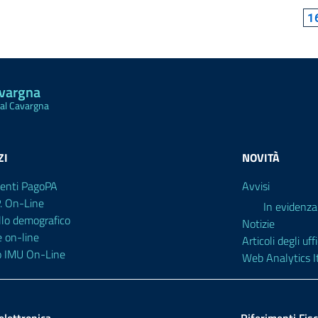
1
avargna
Val Cavargna
ZI
NOVITÀ
enti PagoPA
Avvisi
P. On-Line
In evidenza
llo demografico
Notizie
e on-line
Articoli degli uffi
o IMU On-Line
Web Analytics It