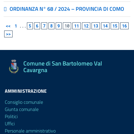
ORDINANZA N° 68 / 2024 – PROVINCIA DI COMO
<<
1
...
5
6
7
8
9
10
11
12
13
14
15
16
>>
Comune di San Bartolomeo Val
Cavargna
AMMINISTRAZIONE
Consiglio comunale
Giunta comunale
Politici
Uffici
Personale amministrativo