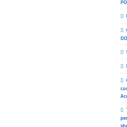
PO
DO
co
Ac
pe
stu