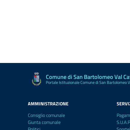
Comune di San Bartolomeo Val C
Portale Istituzionale Comune di San Bartolomeo 
AMMINISTRAZIONE
SERVI
Consiglio comunale
Pagam
Giunta comunale
S.U.A.
Politici
Sporte