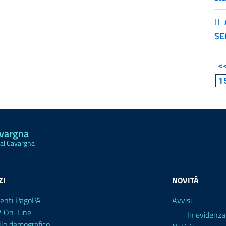
SE
<
1
avargna
Val Cavargna
ZI
NOVITÀ
enti PagoPA
Avvisi
P. On-Line
In evidenza
llo demografico