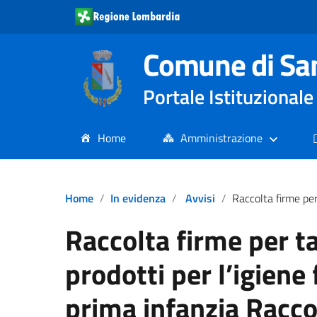
Comune di Sa
Portale Istituziona
Home
Amministrazione
Home
In evidenza
Avvisi
Raccolta firme per taglio IVA sui prodotti per l’igiene femminil
Raccolta firme per ta
prodotti per l’igiene
prima infanzia Racco