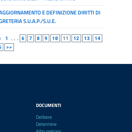
AGGIORNAMENTO E DEFINIZIONE DIRITTI DI
GRETERIA S.U.A.P./S.U.E.
<
1
...
6
7
8
9
10
11
12
13
14
5
>>
DOCUMENTI
Delibere
Determine
Albo pretorio