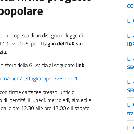
 popolare
C
la proposta di un disegno di legge di
el 19.02.2025, per il
taglio dell’IVA sui
ID
zia.
inistero della Giustizia al seguente
link
:
SE
endum/open/dettaglio-open/2500001
SE
con firme cartacee presso l’ufficio
i identità, il lunedì, mercoledì, giovedì e
 dalle ore 12.30 alle ore 17.00 e il sabato
tr