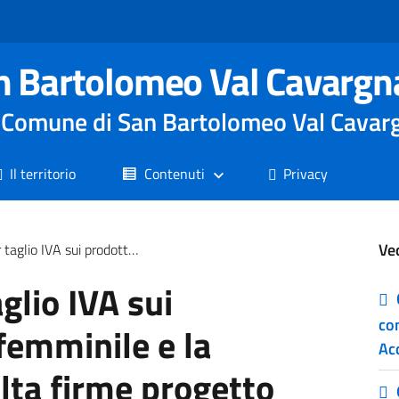
n Bartolomeo Val Cavargn
le Comune di San Bartolomeo Val Cavar
Il territorio
Contenuti
Privacy
Ve
e e la prima infanzia Raccolta firme progetto di legge di iniziativa popolare
glio IVA sui
co
 femminile e la
Ac
lta firme progetto