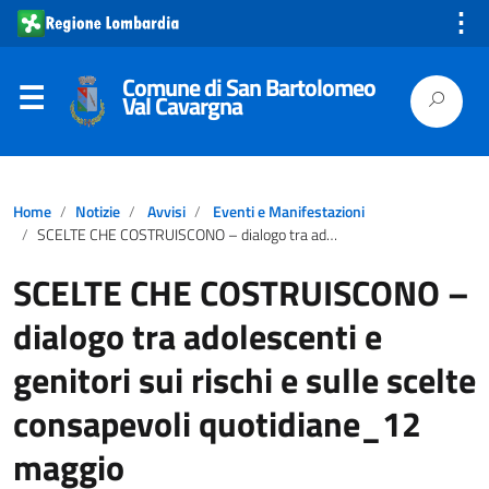
⋮
Comune di San Bartolomeo
Val Cavargna
Home
Notizie
Avvisi
Eventi e Manifestazioni
SCELTE CHE COSTRUISCONO – dialogo tra adolescenti e genitori sui rischi e sulle scelte consapevoli quotidiane_12 maggio
SCELTE CHE COSTRUISCONO –
dialogo tra adolescenti e
genitori sui rischi e sulle scelte
consapevoli quotidiane_12
maggio