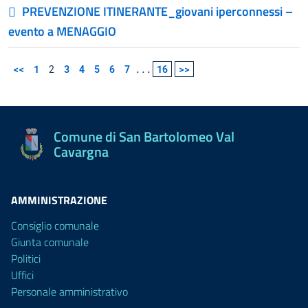
PREVENZIONE ITINERANTE_giovani iperconnessi –
evento a MENAGGIO
<<
1
2
3
4
5
6
7
...
16
>>
Comune di San Bartolomeo Val
Cavargna
AMMINISTRAZIONE
Consiglio comunale
Giunta comunale
Politici
Uffici
Personale amministrativo